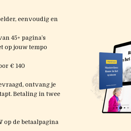
helder, eenvoudig en
an 45+ pagina’s
 het op jouw tempo
or € 140
evraagd, ontvang je
apt. Betaling in twee
W
op de betaalpagina