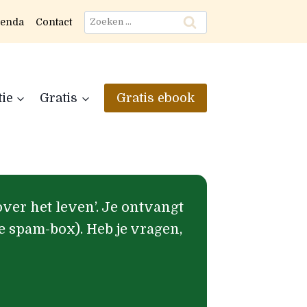
Zoeken
enda
Contact
naar:
tie
Gratis
Gratis ebook
over het leven’. Je ontvangt
je spam-box). Heb je vragen,