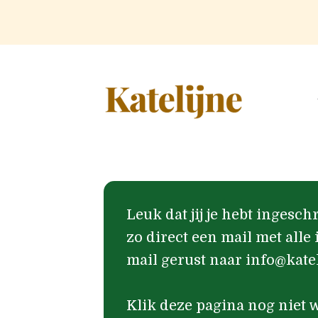
Doorgaan
naar
inhoud
Leuk dat jij je hebt ingesch
zo direct een mail met alle
mail gerust naar info@kate
Klik deze pagina nog niet w