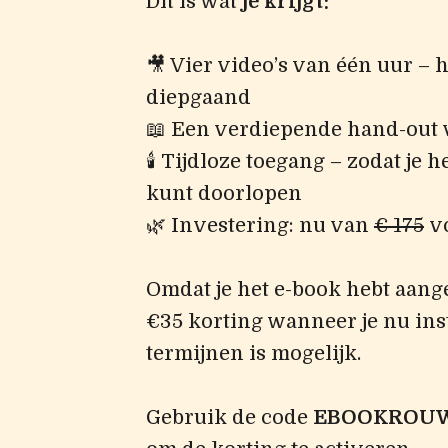
Dit is wat
je krijgt:
🎥 Vier video’s van één uur – 
diepgaand
📖 Een verdiepende hand-out v
🕯️ Tijdloze toegang – zodat je
kunt doorlopen
🌿 Investering: nu van
€ 175
vo
Omdat je het e-book hebt aang
€35 korting wanneer je nu inst
termijnen is mogelijk.
Gebruik de code
EBOOKROU