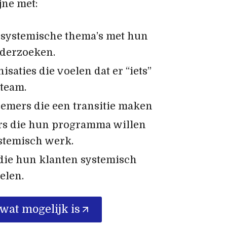
jne met:
systemische thema’s met hun
nderzoeken.
isaties die voelen dat er “iets”
 team.
emers die een transitie maken
ers die hun programma willen
stemisch werk.
die hun klanten systemisch
elen.
wat mogelijk is