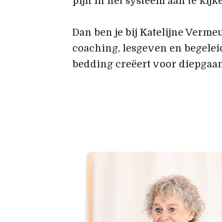
pijn in het systeem aan te kijk
Dan ben je bij Katelijne Verme
coaching, lesgeven en begeleid
bedding creëert voor diepgaa