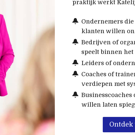
praktijk werkt Kateli
Ondernemers die 
klanten willen o
Bedrijven of organ
speelt binnen het
Leiders of ondern
Coaches of train
verdiepen met sy
Businesscoaches 
willen laten spieg
Ontdek 