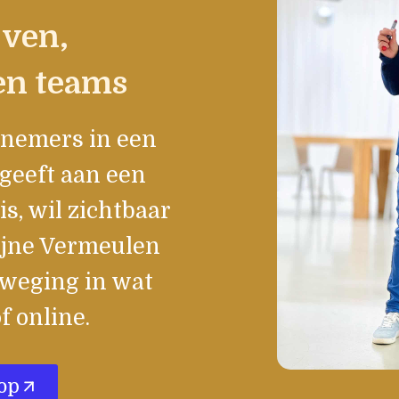
jven,
en teams
lnemers in een
geeft aan een
is, wil zichtbaar
ijne Vermeulen
weging in wat
f online.
op