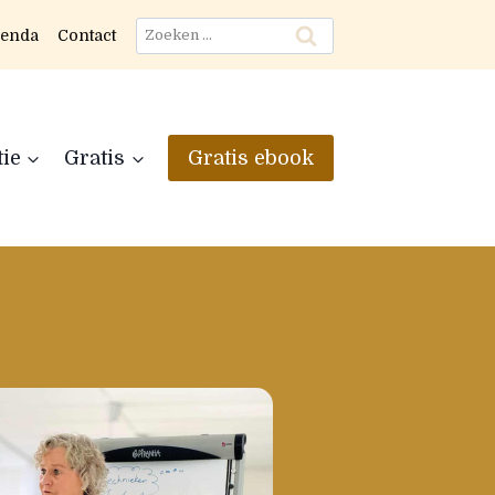
Zoeken
enda
Contact
naar:
tie
Gratis
Gratis ebook