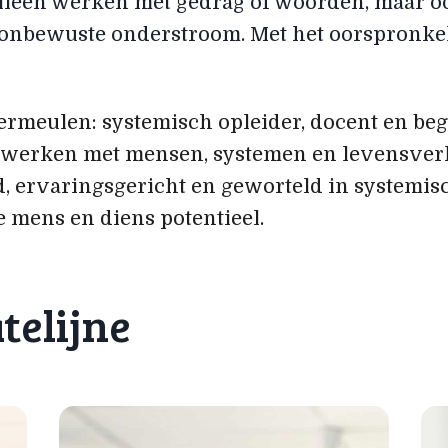
 alleen werken met gedrag of woorden, maar o
 onbewuste onderstroom. Met het oorspronkel
Vermeulen: systemisch opleider, docent en be
et werken met mensen, systemen en levensver
d, ervaringsgericht en geworteld in systemisc
 mens en diens potentieel.
telijne