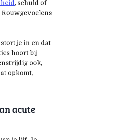
sheid
, schuld of
l. Rouwgevoelens
tort je in en dat
es hoort bij
enstrijdig ook,
wat opkomt,
van acute
n je lijf. Je