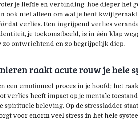
oter je liefde en verbinding, hoe dieper het g
n ook niet alleen om wat je bent kwijtgeraak
ór
dat verlies. Een ingrijpend verlies verande
e identiteit, je toekomstbeeld, is in één klap we
zo ontwrichtend en zo begrijpelijk diep.
ieren raakt acute rouw je hele 
en een emotioneel proces in je hoofd; het raak
t verlies heeft impact op je mentale toestand, 
je spirituele beleving. Op de stressladder staa
rgt voor enorm veel stress in het hele syste