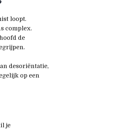
?
ist loopt.
ns complex.
e hoofd de
egrijpen.
an desoriëntatie,
egelijk op een
l je