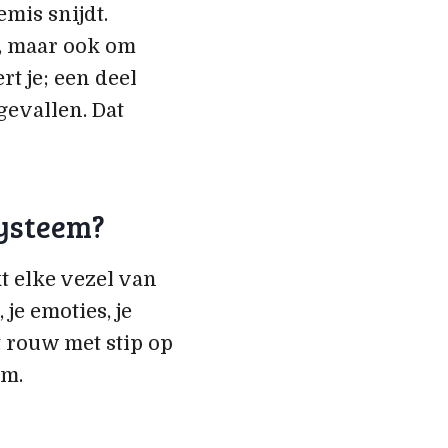
emis snijdt.
t, maar ook om
rt je; een deel
ggevallen. Dat
systeem?
t elke vezel van
je emoties, je
t rouw met stip op
em.