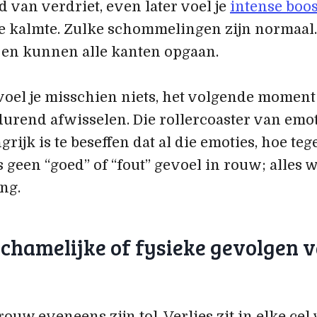
van verdriet, even later voel je
intense boo
e kalmte. Zulke schommelingen zijn normaa
en kunnen alle kanten opgaan.
el je misschien niets, het volgende moment s
urend afwisselen. Die rollercoaster van emoti
rijk is te beseffen dat al die emoties, hoe teg
is geen “goed” of “fout” gevoel in rouw; alles 
ng.
lichamelijke of fysieke gevolgen 
rouw eveneens zijn tol. Verlies zit in elke cel va