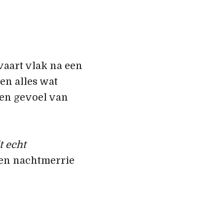
vaart vlak na een
 en alles wat
een gevoel van
it echt
 een nachtmerrie