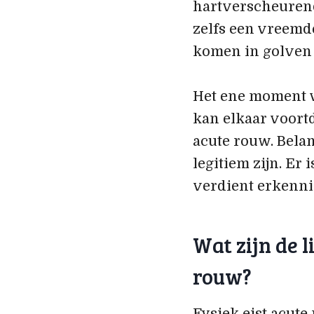
hartverscheurend 
zelfs een vreemd
komen in golven 
Het ene moment vo
kan elkaar voortd
acute rouw. Belang
legitiem zijn. Er 
verdient erkenni
Wat zijn de 
rouw?
Fysiek eist acute 