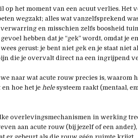
til op het moment van een acuut verlies. Het v
oeten wegzakt; alles wat vanzelfsprekend was
, verwarring en misschien zelfs boosheid tui
 gevoel hebben dat je “gek” wordt, omdat je e
ees gerust: je bent niet gek en je staat niet al
jn die je overvalt direct na een ingrijpend ve
n we naar wat acute rouw precies is, waarom h
 en hoe het je
hele
systeem raakt (mentaal, em
lke overlevingsmechanismen in werking tred
ven aan acute rouw (bij jezelf of een ander)
at er gebeurt als die rouw géén ruimte krijgt.