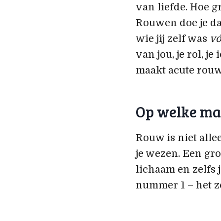
van liefde. Hoe gr
Rouwen doe je da
wie jij zelf was
vó
van jou, je rol, j
maakt acute rouw 
Op welke man
Rouw is niet alle
je wezen. Een groo
lichaam en zelfs 
nummer 1 – het zo