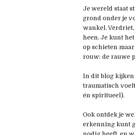
Je wereld staat s
grond onder je v
wankel. Verdriet
heen. Je kunt het
op schieten maar w
rouw: de rauwe pi
In dit blog kijke
traumatisch voelt
én spiritueel).
Ook ontdek je we
erkenning kunt ge
nodig heeft, en w